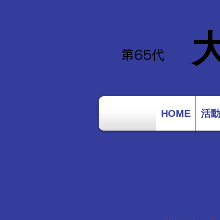
​第65
代
HOME
活