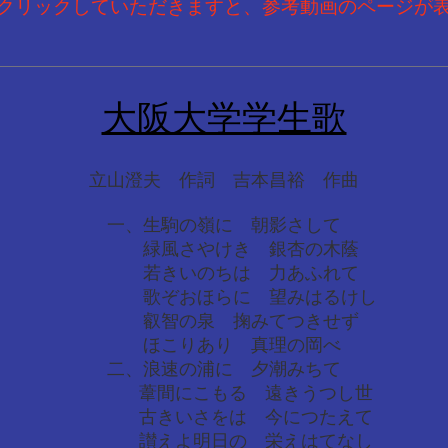
をクリックしていただきますと、参考動画のページが
大阪大学学生歌
立山澄夫 作詞 吉本昌裕 作曲
一、生駒の嶺に 朝影さして
緑風さやけき 銀杏の木蔭
若きいのちは 力あふれて
歌ぞおほらに 望みはるけし
叡智の泉 掬みてつきせず
ほこりあり 真理の岡べ
二、浪速の浦に 夕潮みちて
葦間にこもる 遠きうつし世
古きいさをは 今につたえて
讃えよ明日の 栄えはてなし