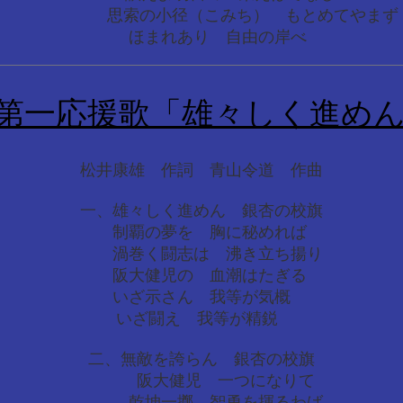
思索の小径（こみち） もとめてやまず
ほまれあり 自由の岸べ
第一応援歌「雄々しく進め
松井康雄 作詞 青山令道 作曲
一、雄々しく進めん 銀杏の校旗
制覇の夢を 胸に秘めれば
渦巻く闘志は 沸き立ち揚り
阪大健児の 血潮はたぎる
いざ示さん 我等が気概
いざ闘え 我等が精鋭
二、無敵を誇らん 銀杏の校旗
阪大健児 一つになりて
乾坤一擲 智勇を揮るわば