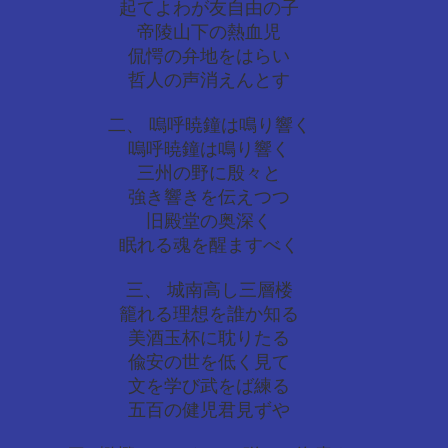
起てよわが友自由の子
帝陵山下の熱血児
侃愕の弁地をはらい
哲人の声消えんとす
二、 嗚呼暁鐘は鳴り響く
嗚呼暁鐘は鳴り響く
三州の野に殷々と
強き響きを伝えつつ
旧殿堂の奥深く
眠れる魂を醒ますべく
三、 城南高し三層楼
籠れる理想を誰か知る
美酒玉杯に耽りたる
偸安の世を低く見て
文を学び武をば練る
五百の健児君見ずや