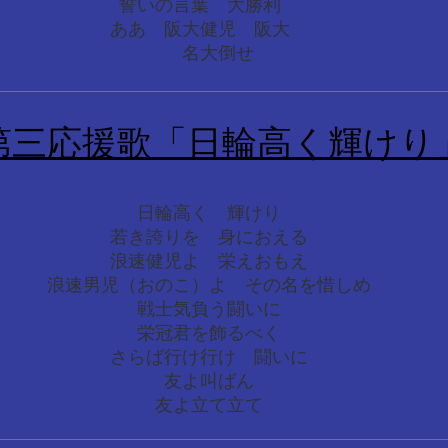
誓いの言葉 大勝利
ああ 阪大健児 阪大
名大倒せ
第三応援歌「日輪高く輝けり
日輪高く 輝けり
若き誇りを 身におえる
浪速健児よ 栄えおもえ
浪速男児（おのこ）よ その名を惜しめ
戦士気負う闘いに
栄冠君を飾るべく
さらば行け行け 闘いに
友よ叫ばん
友よ立て立て