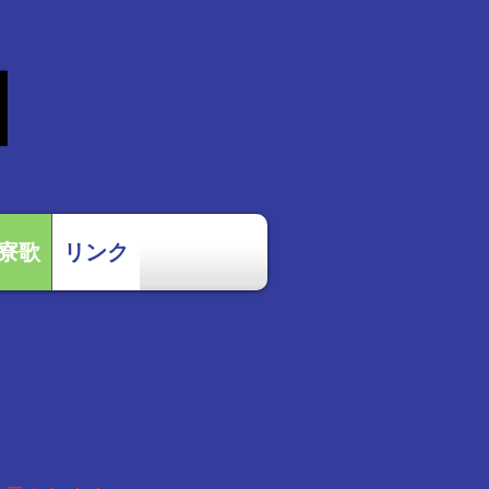
団
寮歌
リンク