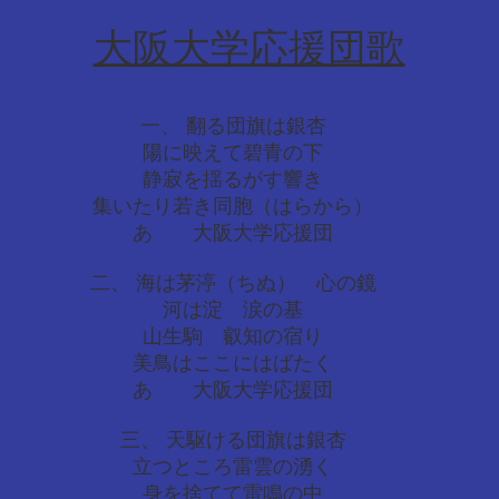
大阪大学応援団歌
一、 翻る団旗は銀杏
陽に映えて碧青の下
静寂を揺るがす響き
集いたり若き同胞（はらから）
あゝ 大阪大学応援団
二、 海は茅渟（ちぬ） 心の鏡
河は淀 涙の基
山生駒 叡知の宿り
美鳥はここにはばたく
あゝ 大阪大学応援団
三、 天駆ける団旗は銀杏
立つところ雷雲の湧く
身を捨てて雷鳴の中