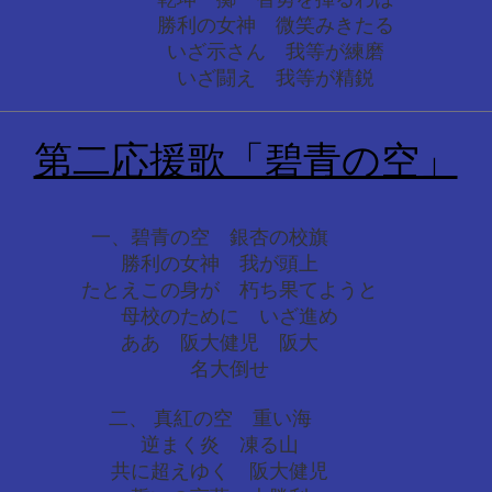
勝利の女神 微笑みきたる
いざ示さん 我等が練磨
いざ闘え 我等が精鋭
第二応援歌「碧青の空」
一、碧青の空 銀杏の校旗
勝利の女神 我が頭上
たとえこの身が 朽ち果てようと
母校のために いざ進め
ああ 阪大健児 阪大
名大倒せ
二、 真紅の空 重い海
逆まく炎 凍る山
共に超えゆく 阪大健児