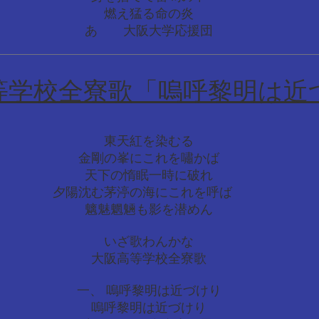
燃え猛る命の炎
あゝ 大阪大学応援団
等学校全寮歌「嗚呼黎明は近
東天紅を染むる
金剛の峯にこれを嘯かば
天下の惰眠一時に破れ
夕陽沈む茅渟の海にこれを呼ばゝ
魑魅魍魎も影を潜めん
いざ歌わんかな
大阪高等学校全寮歌
一、 嗚呼黎明は近づけり
嗚呼黎明は近づけり