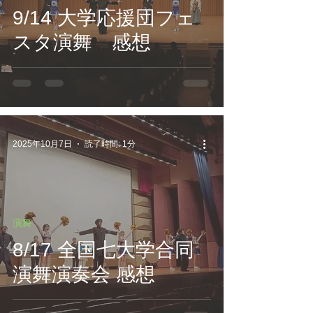
9/14 大学応援団フェ
スタ演舞 感想
2025年10月7日
読了時間: 1分
演舞
8/17 全国七大学合同
演舞演奏会 感想