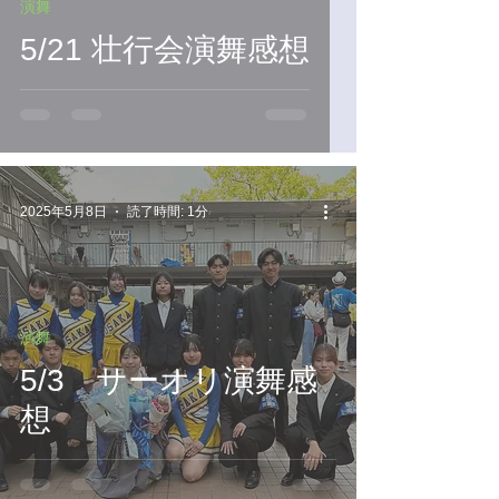
演舞
5/21 壮行会演舞感想
2025年5月8日
読了時間: 1分
演舞
5/3 サーオリ演舞感
想