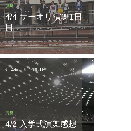
演舞
4/4 サーオリ演舞1日
目
6月25日
読了時間: 1分
演舞
4/2 入学式演舞感想