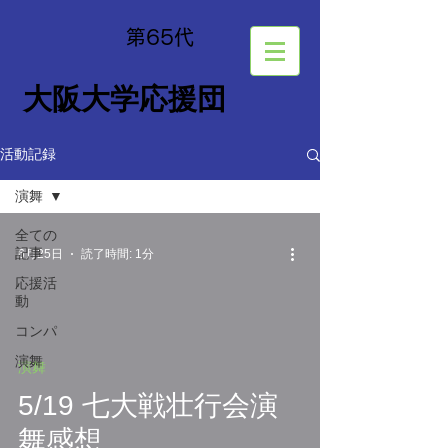
​第65
代
大阪大学応援団
活動記録
演舞
全ての
記事
6月25日
読了時間: 1分
応援活
動
コンパ
演舞
演舞
5/19 七大戦壮行会演
舞感想