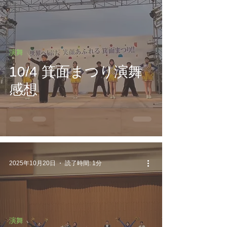
演舞
10/4 箕面まつり演舞
感想
2025年10月20日
読了時間: 1分
演舞