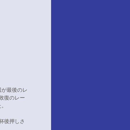
回が最後のレ
敗復のレー
た。
杯後押しさ