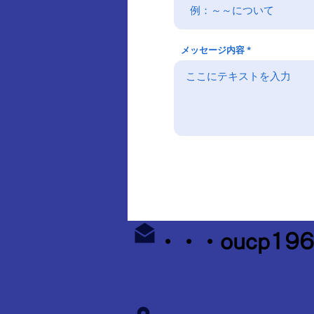
メッセージ内容
・・・
oucp196