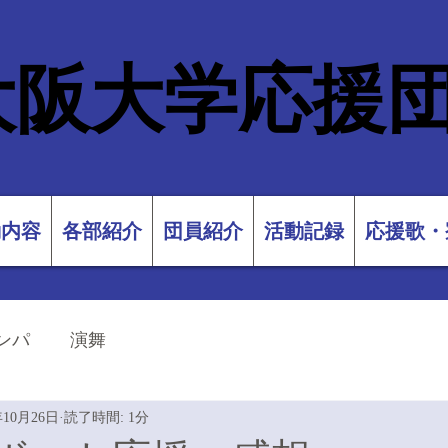
大阪大学応援
動内容
各部紹介
団員紹介
活動記録
応援歌・
ンパ
演舞
年10月26日
読了時間: 1分