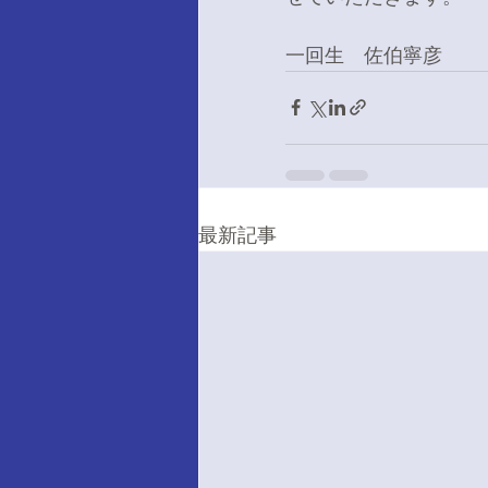
一回生　佐伯寧彦 
最新記事