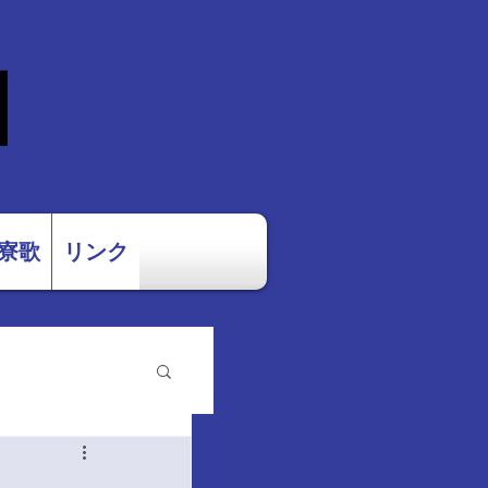
団
寮歌
リンク