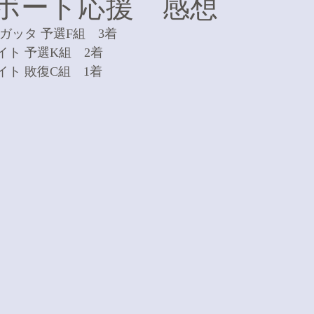
田ボート応援 感想
ガッタ 予選F組　3着
ト 予選K組　2着
ト 敗復C組　1着