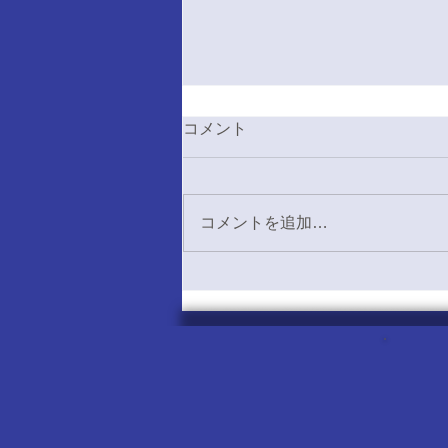
6/13 アメリカンフットボー
コメント
ル応援対大阪公立大学戦感
想
22-31 負け 本日は、アメリカン
フットボール応援対大阪公立大
コメントを追加…
学戦の応援に伺いました。 去
年の秋シーズンでは、大阪公立
大学に14-13の接戦の末、勝利
をおさめていました。 今年の
春シーズンでも勝利をおさめら
れるよう、応援団一同、全力で
応援しました。 試合展開の詳
細は、以下の通りです。 大阪
大学 大阪公立大学 3 1Q