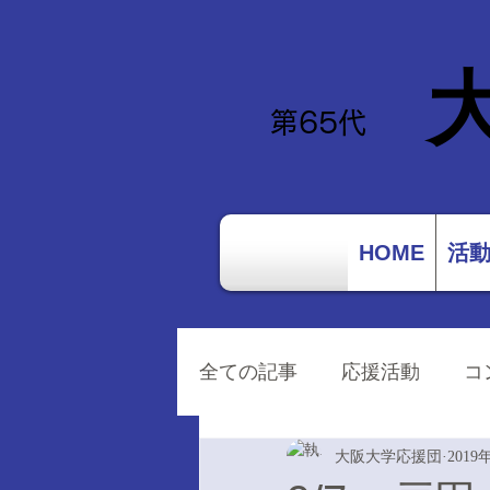
​第65
代
HOME
活
全ての記事
応援活動
コ
大阪大学応援団
2019