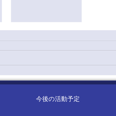
5/19 七大戦壮行会演舞感想
本日は、七大戦へ向けた壮行会
にて演舞をさせていただきまし
た。 会場には多くの体育会各
部の皆様が参加されており、七
大戦にかける熱い意気込みや、
試合に対する熱い想いを直接伺
うことができました。日頃の努
力を積み重ねてきた選手の方々
の表情は非常に力強く、私たち
も「一歩も引かない全力の応援
今後の活動予定
で、皆様の力になりたい」と決
意を新たにいたしました。 す