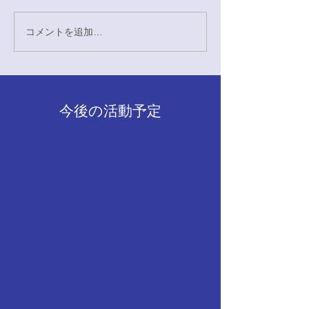
ました。 会場には多くの体育
会各部の皆様が参加されてお
コメントを追加…
5/2 いちょう
り、七大戦にかける熱い意気
込みや、試合に対する熱い想
いを直接伺うことができまし
た。日頃の努力を積み重ねて
今後の活動予定
きた選手の方々の表情は非常
に力強く、私たちも「一歩も
引かない全力の応援で、皆様
の力になりたい」と決意を新
たにいたしました。 すでに試
合を終えられたクラブの皆
様、本当にお疲れ様でした。
そしてこ