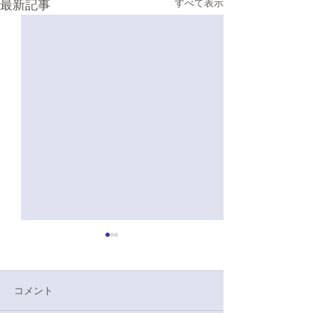
最新記事
すべて表示
5/19 七大戦壮行会演舞感
想
本日は、七大戦へ向けた壮行
コメント
会にて演舞をさせていただき