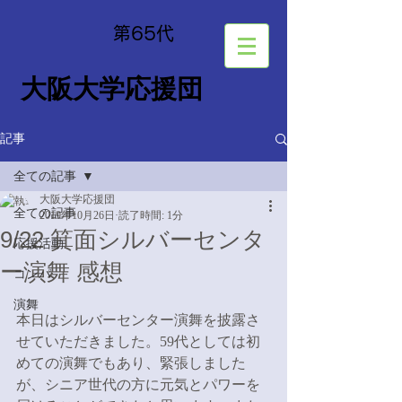
​第65
代
大阪大学応援団
記事
全ての記事
大阪大学応援団
全ての記事
2019年10月26日
読了時間: 1分
9/22 箕面シルバーセンタ
応援活動
ー演舞 感想
コンパ
演舞
本日はシルバーセンター演舞を披露さ
せていただきました。59代としては初
めての演舞でもあり、緊張しました
が、シニア世代の方に元気とパワーを