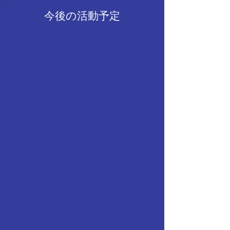
しずつ追いつかれ
今後の活動予定
が、5回には相手
し、大量のヒット
るという素晴らし
幅にリードしまし
は危なげない展開
10-6で勝利いたし
守ともに素晴らし