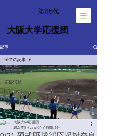
​第65
代
大阪大学応援団
記事
全ての記事
全ての記事
応援活動
コンパ
演舞
大阪大学応援団
2023年9月23日
読了時間: 1分
9/21 硬式野球部応援対奈良