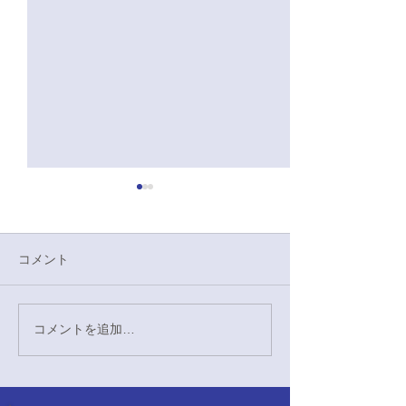
4/28 硬式野球
大学戦感想
10-6 勝ち 本日
コメント
奈良教育大学戦に
た。 初回に先制さ
回に相手のフォア
コメントを追加…
4/29硬式野球応援対奈良
チャンスを作り4
教育大学戦
すという勢いのつ
でした。回を追う