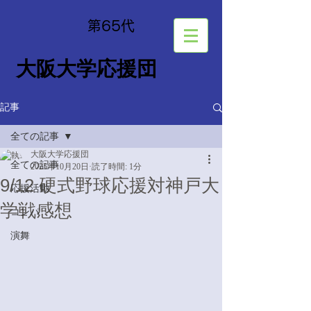
​第65
代
大阪大学応援団
記事
全ての記事
大阪大学応援団
全ての記事
2025年10月20日
読了時間: 1分
9/12 硬式野球応援対神戸大
応援活動
学戦感想
コンパ
演舞