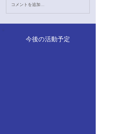
回に相手のフォア
コメントを追加…
4/29硬式野球応援対奈良
チャンスを作り4
教育大学戦
すという勢いのつ
でした。回を追う
しずつ追いつかれ
今後の活動予定
が、5回には相手
し、大量のヒット
るという素晴らし
幅にリードしまし
は危なげない展開
10-6で勝利いたし
守ともに素晴らし