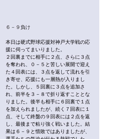
６－９負け
本日は硬式野球応援対神戸大学戦の応
援に伺ってまいりました。
２回裏までに相手に２点、さらに３点
を奪われ、０－５と苦しい展開で迎え
た４回表には、３点を返して流れを引
き寄せ、応援にも一層熱が入りまし
た。しかし、５回裏に３点を追加さ
れ、前半を３－８で折り返すこととな
りました。後半も相手に６回裏で１点
を加えられましたが、続く７回表に１
点、そして終盤の９回表には２点を返
し、最後まで粘り強く戦いました。結
果は６－９と惜敗ではありましたが、
選手たちの気迫が伝わる熱戦でした。