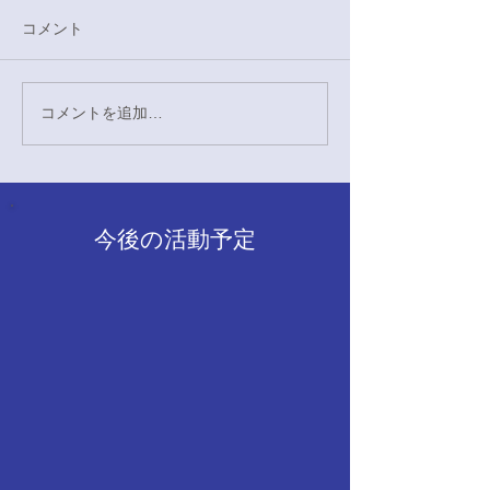
本日はいちょう祭演舞を披露
本日も昨日に引き
させていただきました。この
オリにて演舞を行
コメント
演舞は、今年入団してくれた
全員で行うステー
新入生にとって初舞台となり
各部それぞれの特
ました。短い練習期間ではあ
たステージも披露
コメントを追加…
りましたが、各々ができる最
の多様な魅力をお
大限の演舞を披露することが
会となりました。
できたのではないかと思いま
の試合応援の様子
す。 見に来てくださった皆
目も取り入れ、応
今後の活動予定
様、ありがとうございまし
一体感を感じてい
た。 2回生 中川心愛
容となりました。
さんが興味を持っ
さっている様子も
私たちにとっても
力を改めて実感す
りまし