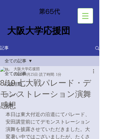
​第65
代
大阪大学応援団
記事
全ての記事
大阪大学応援団
全ての記事
2023年8月25日
読了時間: 1分
8/19 七大戦パレード・デ
応援活動
モンストレーション演舞
コンパ
感想
演舞
本日は東大付近の沿道にてパレード、
安田講堂前にてデモンストレーション
演舞を披露させていただきました。大
変暑い中ではございましたが、たくさ