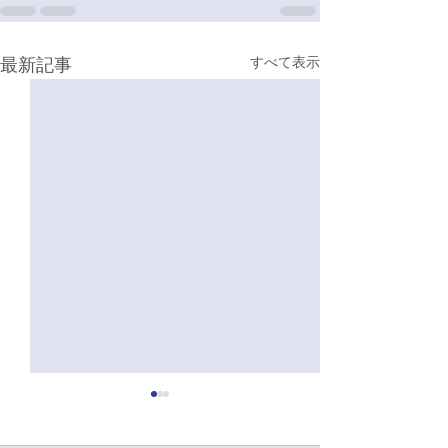
最新記事
すべて表示
5/2いちょう祭演舞感想
4/5 サーオリ演