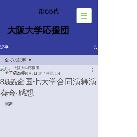
​第65
代
大阪大学応援団
記事
全ての記事
大阪大学応援団
全ての記事
2025年10月7日
読了時間: 1分
8/17 全国七大学合同演舞演
応援活動
奏会 感想
コンパ
演舞