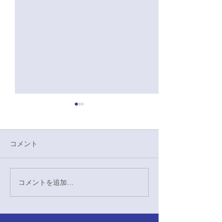
5/2いちょう祭演舞感想
4/5 サーオリ演
本日はいちょう祭演舞を披露
本日も昨日に引き
させていただきました。この
オリにて演舞を行
コメント
演舞は、今年入団してくれた
全員で行うステー
新入生にとって初舞台となり
各部それぞれの特
ました。短い練習期間ではあ
たステージも披露
コメントを追加…
りましたが、各々ができる最
の多様な魅力をお
大限の演舞を披露することが
会となりました。
できたのではないかと思いま
の試合応援の様子