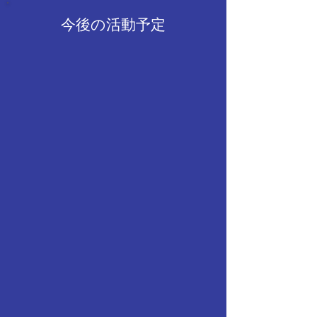
す。 見に来てくださった皆
目も取り入れ、応
今後の活動予定
様、ありがとうございまし
一体感を感じてい
た。 2回生 中川心愛
容となりました。
さんが興味を持っ
さっている様子も
私たちにとっても
力を改めて実感す
りまし