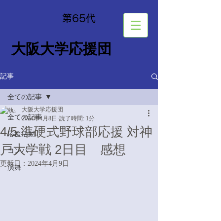
​第65
代
大阪大学応援団
記事
全ての記事
大阪大学応援団
全ての記事
2024年4月8日
読了時間: 1分
4/5 準硬式野球部応援 対神
応援活動
戸大学戦 2日目 感想
コンパ
更新日：
2024年4月9日
演舞