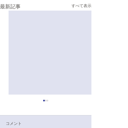
最新記事
すべて表示
5/19 七大戦壮行会演舞感
想
本日は、七大戦へ向けた壮行
コメント