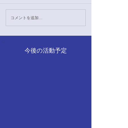
会にて演舞をさせていただき
ました。 会場には多くの体育
会各部の皆様が参加されてお
コメントを追加…
5/2 いちょう
り、七大戦にかける熱い意気
込みや、試合に対する熱い想
いを直接伺うことができまし
た。日頃の努力を積み重ねて
今後の活動予定
きた選手の方々の表情は非常
に力強く、私たちも「一歩も
引かない全力の応援で、皆様
の力になりたい」と決意を新
たにいたしました。 すでに試
合を終えられたクラブの皆
様、本当にお疲れ様でした。
そしてこ