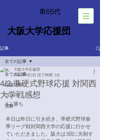
​第65
代
大阪大学応援団
記事
全ての記事
大阪大学応援団
全ての記事
2021年4月2日
読了時間: 1分
4/2 準硬式野球応援 対関西
応援活動
大学戦感想
コンパ
8-2 勝ち
演舞
本日は昨日に引き続き、準硬式野球春
季リーグ戦対関西大学の応援に行かせ
ていただきました。阪大は3回に先制す