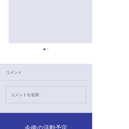
4/28 硬式野球
大学戦感想
10-6 勝ち 本日
コメント
奈良教育大学戦に
た。 初回に先制さ
回に相手のフォア
コメントを追加…
4/29硬式野球応援対奈良
チャンスを作り4
教育大学戦
すという勢いのつ
でした。回を追う
しずつ追いつかれ
今後の活動予定
が、5回には相手