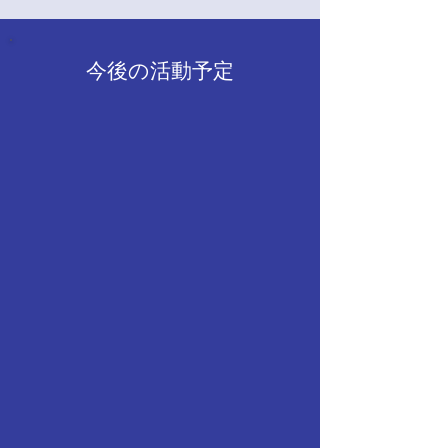
かで、他のOBさんやOGさん
からもたくさんの激励や労い
今後の活動予定
のお言葉を頂戴することがで
き、より一層団活動を充実さ
せようという気概がわいてく
る素敵なお時間でした。ま
た、卒団という節目にあた
り、改めて先輩たちが紡いで
きた歴史を認