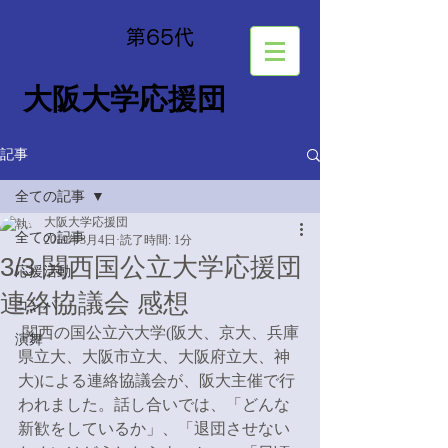
​第65
代
大阪大学応援団
記事
全ての記事
大阪大学応援団
全ての記事
2019年3月4日
読了時間: 1分
3/3 関西国公立大学応援団
応援活動
連絡協議会 感想
コンパ
 関西の国公立六大学(阪大、京大、兵庫
演舞
県立大、大阪市立大、大阪府立大、神
大)による連絡協議会が、阪大主催で行
われました。話し合いでは、「どんな
新歓をしているか」、「退団させない