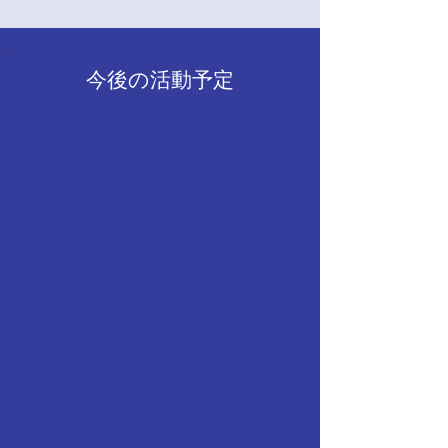
ることができました。そのな
かで、他のOBさんやOGさん
からもたくさんの激励や労い
今後の活動予定
のお言葉を頂戴することがで
き、より一層団活動を充実さ
せようという気概がわいてく
る素敵なお時間でした。ま
た、卒団という節目にあた
り、改めて先輩たちが紡いで
きた歴史を認