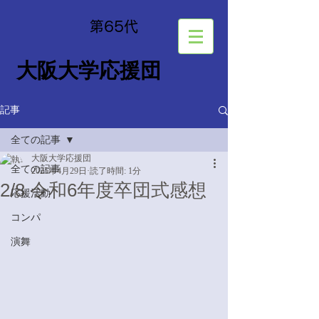
​第65
代
大阪大学応援団
記事
全ての記事
大阪大学応援団
全ての記事
2025年4月29日
読了時間: 1分
2/8 令和6年度卒団式感想
応援活動
コンパ
演舞