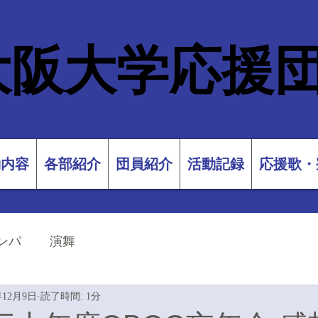
大阪大学応援
動内容
各部紹介
団員紹介
活動記録
応援歌・
ンパ
演舞
年12月9日
読了時間: 1分