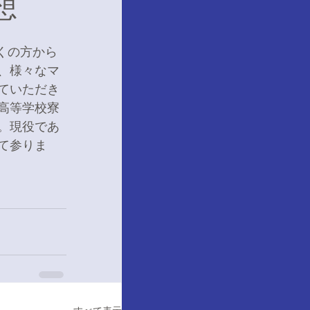
想
くの方から
、様々なマ
ていただき
高等学校寮
。現役であ
て参りま