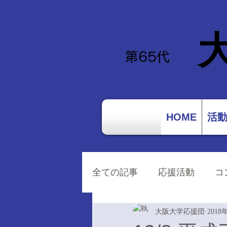
​第65
代
HOME
活
全ての記事
応援活動
コ
大阪大学応援団
2018