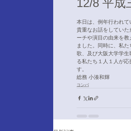
12/8 
本日は、例年行われて
貴重なお話をしていた
ーチや演目の由来を教
ました。同時に、私た
歌、及び大阪大学学生
る私たち１人１人が応
す。
総務 小湊和輝
コンパ