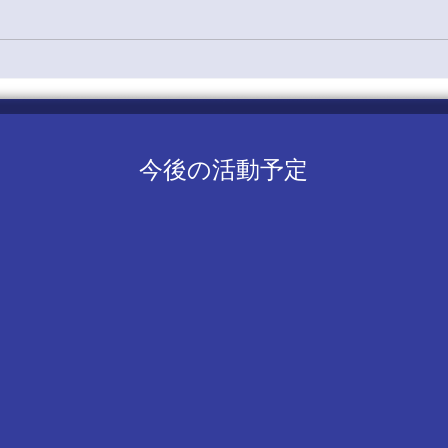
再会することができ、六十四代
以前の活動や現在の活動につい
て様々なお話をすることができ
ました。そのなかで、他のOB
さんやOGさんからもたくさん
の激励や労いのお言葉を頂戴す
ることができ、より一層団活動
今後の活動予定
を充実させようという気概がわ
いてくる素敵なお時間でした。
また、卒団という節目にあた
り、改めて先輩たちが紡いでき
た歴史を認