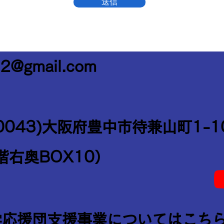
送信
2@gmail.com
0043)大阪府豊中市待兼山町1-1
階右奥BOX10）
学応援団支援事業についてはこち