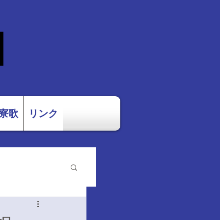
団
寮歌
リンク