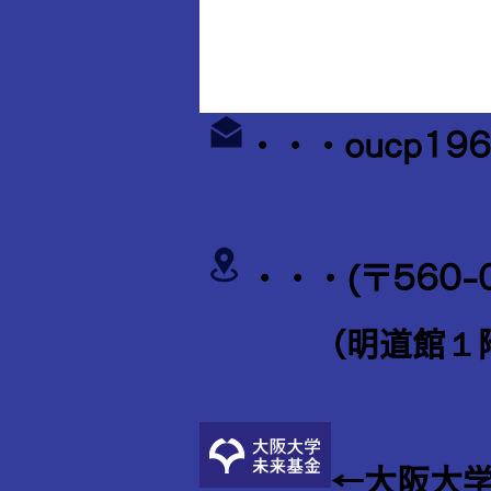
・・・
oucp196
・・・(〒560-
​
（明道館１
←大阪大