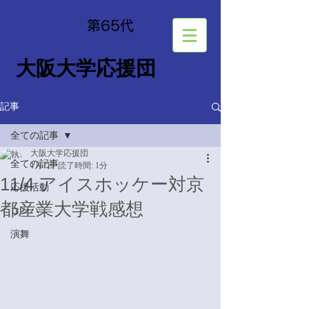
​第65
代
大阪大学応援団
記事
全ての記事
大阪大学応援団
全ての記事
1月7日
読了時間: 1分
11/4 アイスホッケー対京
応援活動
都産業大学戦感想
コンパ
演舞