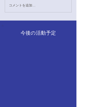
回に相手のフォア
コメントを追加…
4/29硬式野球応援対奈良
チャンスを作り4
教育大学戦
すという勢いのつ
でした。回を追う
しずつ追いつかれ
今後の活動予定
が、5回には相手
し、大量のヒット
るという素晴らし
幅にリードしまし
は危なげない展開
10-6で勝利いたし
守ともに素晴らし