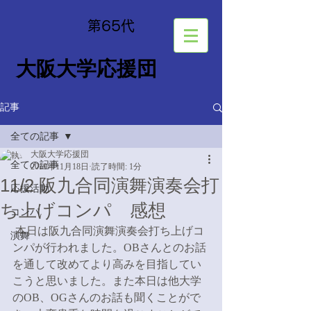
​第65
代
大阪大学応援団
記事
全ての記事
大阪大学応援団
全ての記事
2019年11月18日
読了時間: 1分
11/2 阪九合同演舞演奏会打
応援活動
ち上げコンパ 感想
コンパ
 本日は阪九合同演舞演奏会打ち上げコ
演舞
ンパが行われました。OBさんとのお話
を通して改めてより高みを目指してい
こうと思いました。また本日は他大学
のOB、OGさんのお話も聞くことがで