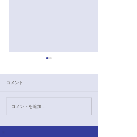
2/14卒団式感想
本日は卒団式を行いました。
第六十四代の団長であり、唯
コメント
一の幹部であった大宮さんと
久々に再会することができ、
六十四代以前の活動や現在の
コメントを追加…
11/2 まちか
活動について様々なお話をす
パ 感想
ることができました。そのな
かで、他のOBさんやOGさん
からもたくさんの激励や労い