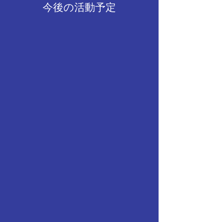
今後の活動予定
のお言葉を頂戴することがで
き、より一層団活動を充実さ
せようという気概がわいてく
る素敵なお時間でした。ま
た、卒団という節目にあた
り、改めて先輩たちが紡いで
きた歴史を認