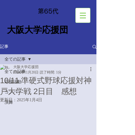
​第65
代
大阪大学応援団
記事
全ての記事
大阪大学応援団
全ての記事
2024年11月20日
読了時間: 1分
10/11 準硬式野球応援対神
応援活動
戸大学戦 2日目 感想
コンパ
更新日：
2025年1月4日
演舞